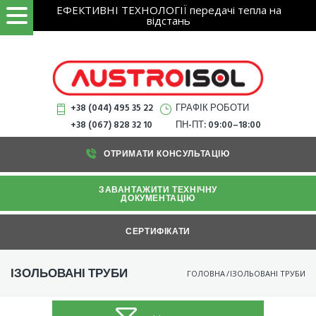
Search
Skip
ЕФЕКТИВНІ ТЕХНОЛОГІЇ передачі тепла на
ЗНАЙТИ
for:
відстань
to
content
+38 (044) 495 35 22
ГРАФІК РОБОТИ
+38 (067) 828 32 10
ПН-ПТ: 09:00–18:00
ОТРИМАТИ КОНСУЛЬТАЦІЮ
ЗАВАНТАЖИТИ ТЕХНІЧНУ
ДОКУМЕНТАЦІЮ
СЕРТИФІКАТИ
ІЗОЛЬОВАНІ ТРУБИ
ГОЛОВНА
/
ІЗОЛЬОВАНІ ТРУБИ