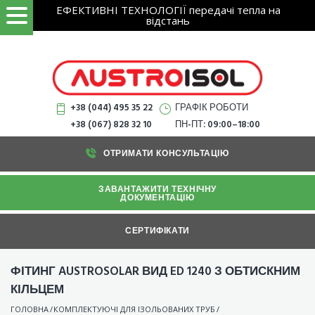
Search
Skip
ЕФЕКТИВНІ ТЕХНОЛОГІЇ передачі тепла на
ЗНАЙТИ
for:
відстань
to
content
+38 (044) 495 35 22
ГРАФІК РОБОТИ
+38 (067) 828 32 10
ПН-ПТ: 09:00–18:00
ОТРИМАТИ КОНСУЛЬТАЦІЮ
ЗАВАНТАЖИТИ ТЕХНІЧНУ
ДОКУМЕНТАЦІЮ
СЕРТИФІКАТИ
ФІТИНГ AUSTROSOLAR ВИД ED 1240 З ОБТИСКНИМ
КІЛЬЦЕМ
ГОЛОВНА
/
КОМПЛЕКТУЮЧІ ДЛЯ ІЗОЛЬОВАНИХ ТРУБ
/