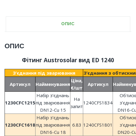
ОПИС
ОПИС
Фітинг Austrosolar вид ED 1240
З’єднання під зварювання
З’єднання з обтискн
Ціна,
Артикул
Найменування
Артикул
Найменув
€/шт
Набір з’єднань
Обтиск
На
1230CFC1215
під зварювання
1240CFS1834
з’єдна
запит
DN12-Сu 15
DN16-Сu
Набір з’єднань
Обтиск
1230CFC1618
під зварювання
6.83
1240CFS1801
з’єдна
DN16-Сu 18
DN20-Сu