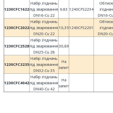
Набір з’єднань
Обтиск
1230CFC1622
під зварювання
6.83
1240CFS2234
з’єдна
DN16-Сu 22
DN16-Сu
Набір з’єднань
Обтиск
1230CFC2022
під зварювання
10,35
1240CFS2201
з’єдна
DN20-Сu 22
DN20-Сu
Набір з’єднань
1230CFC2528
під зварювання
30,89
DN25-Сu 28
Набір з’єднань
На
1230CFC3235
під зварювання
запит
DN32-Сu 35
Набір з’єднань
На
1230CFC4042
під зварювання
запит
DN40-Сu 42