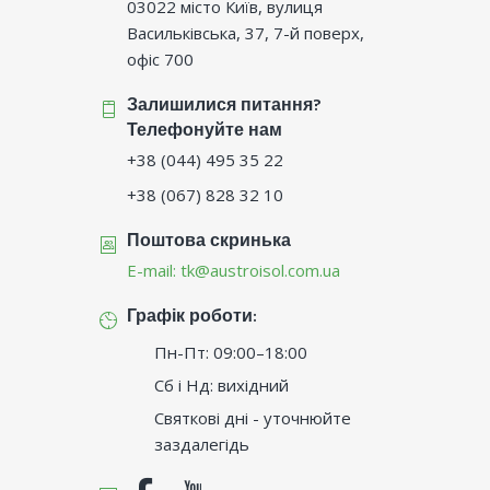
03022 місто Київ, вулиця
Васильківська, 37, 7-й поверх,
офіс 700
Залишилися питання?
Телефонуйте нам
+38 (044) 495 35 22
+38 (067) 828 32 10
Поштова скринька
E-mail:
tk@austroisol.com.ua
Графік роботи:
Пн-Пт: 09:00–18:00
Сб і Нд: вихідний
Святкові дні - уточнюйте
заздалегідь