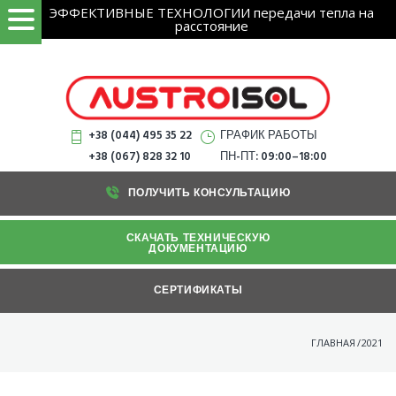
Искать:
Skip
ЭФФЕКТИВНЫЕ ТЕХНОЛОГИИ передачи тепла на
НАЙТИ
расстояние
to
content
+38 (044) 495 35 22
ГРАФИК РАБОТЫ
+38 (067) 828 32 10
ПН-ПТ: 09:00–18:00
ПОЛУЧИТЬ КОНСУЛЬТАЦИЮ
СКАЧАТЬ ТЕХНИЧЕСКУЮ
ДОКУМЕНТАЦИЮ
СЕРТИФИКАТЫ
ГЛАВНАЯ
/
2021