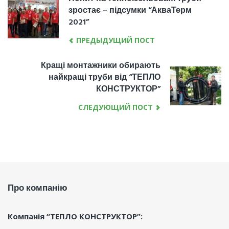
ЗАПИСІВ
зростає – підсумки “АкваТерм
post:
2021”
ПРЕДЫДУЩИЙ ПОСТ
Кращі монтажники обирають
Next
найкращі труби від “ТЕПЛО
post:
КОНСТРУКТОР”
СЛЕДУЮЩИЙ ПОСТ
Про компанію
Компанія “ТЕПЛО КОНСТРУКТОР”: