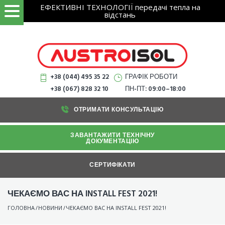
Search
Skip
ЕФЕКТИВНІ ТЕХНОЛОГІЇ передачі тепла на
ЗНАЙТИ
for:
відстань
to
content
+38 (044) 495 35 22
ГРАФІК РОБОТИ
+38 (067) 828 32 10
ПН-ПТ: 09:00–18:00
ОТРИМАТИ КОНСУЛЬТАЦІЮ
ЗАВАНТАЖИТИ ТЕХНІЧНУ
ДОКУМЕНТАЦІЮ
СЕРТИФІКАТИ
ЧЕКАЄМО ВАС НА INSTALL FEST 2021!
ГОЛОВНА
/
НОВИНИ
/
ЧЕКАЄМО ВАС НА INSTALL FEST 2021!