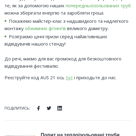
те, як за допомогою наших
попередньоізольованих труб
можна зберігати енергію та заробляти гроші.
Покажемо майстер-клас з надшвидкого та надлегкого
монтажу
обжимних фітингів
великого діаметру.
Розіграємо цінні призи серед найактивніших
відвідувачів нашого стенду!
До речі, маємо для вас промокод для безкоштовного
відвідування фестивалю.
Реєструйте код AUS 21 ось
тут
і приходьте до нас.
ПОДІЛИТИСЬ:
Facebook
Twitter
LinkedIn
НАВІГАЦІЯ
Попит на теплоізольовані труби
Previous