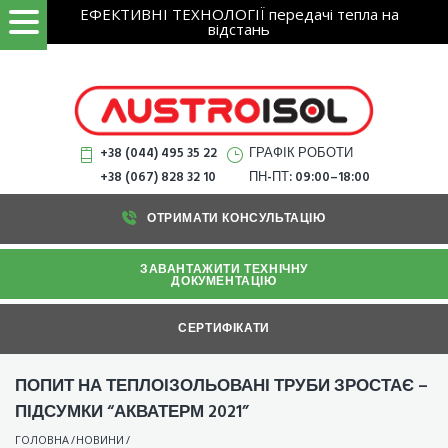
Search
Skip
ЕФЕКТИВНІ ТЕХНОЛОГІЇ передачі тепла на
ЗНАЙТИ
for:
відстань
to
content
+38 (044) 495 35 22
ГРАФІК РОБОТИ
+38 (067) 828 32 10
ПН-ПТ: 09:00–18:00
ОТРИМАТИ КОНСУЛЬТАЦІЮ
ЗАВАНТАЖИТИ ТЕХНІЧНУ
ДОКУМЕНТАЦІЮ
СЕРТИФІКАТИ
ПОПИТ НА ТЕПЛОІЗОЛЬОВАНІ ТРУБИ ЗРОСТАЄ –
ПІДСУМКИ “АКВАТЕРМ 2021”
ГОЛОВНА
/
НОВИНИ
/