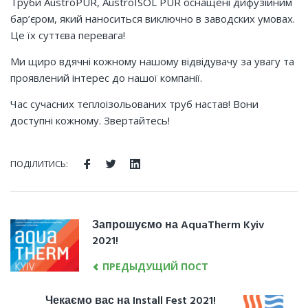
Труби AustroPUR, AustroISOL PUR оснащені дифузійним
бар’єром, який наноситься виключно в заводских умовах.
Це їх суттєва перевага!
Ми щиро вдячні кожному нашому відвідувачу за увагу та
проявлений інтерес до нашої компанії.
Час сучасних теплоізольованих труб настав! Вони
доступні кожному. Звертайтесь!
ПОДІЛИТИСЬ:
Facebook
Twitter
LinkedIn
НАВІГАЦІЯ
Запрошуємо на AquaTherm Kyiv
Previous
ЗАПИСІВ
2021!
post:
ПРЕДЫДУЩИЙ ПОСТ
Чекаємо вас на Install Fest 2021!
Next