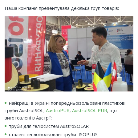
Наша компанія презентувала декілька груп товарів:
найкращі в Україні попередньоізольовані пластикові
труби AustroISOL,
AustroPUR
,
AustroISOL PUR
, що
виготовлені в Австрії;
труби для геліосистем AustroSOLAR;
сталеві теплоізольовані труби ISOPLUS;