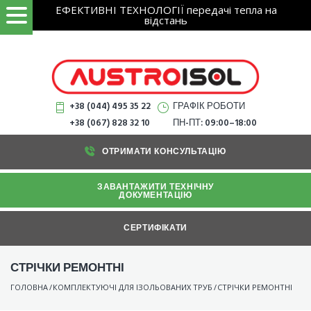
Search
Skip
ЕФЕКТИВНІ ТЕХНОЛОГІЇ передачі тепла на
ЗНАЙТИ
for:
відстань
to
content
+38 (044) 495 35 22
ГРАФІК РОБОТИ
+38 (067) 828 32 10
ПН-ПТ: 09:00–18:00
ОТРИМАТИ КОНСУЛЬТАЦІЮ
ЗАВАНТАЖИТИ ТЕХНІЧНУ
ДОКУМЕНТАЦІЮ
СЕРТИФІКАТИ
СТРІЧКИ РЕМОНТНІ
ГОЛОВНА
/
КОМПЛЕКТУЮЧІ ДЛЯ ІЗОЛЬОВАНИХ ТРУБ
/
СТРІЧКИ РЕМОНТНІ