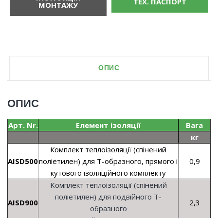
ТЕХ. ПАСПОРТ
МОНТАЖУ
ОПИС
ОПИС
Арт. Nr.
Елемент ізоляції
Вага
кг
Комплект теплоізоляції (спінений
AISD500
поліетилен) для Т-образного, прямого і
0,9
кутового ізоляційного комплекту
Kомплект теплоізоляції (спінений
поліетилен) для подвійного Т-
AISD900
2,3
образного