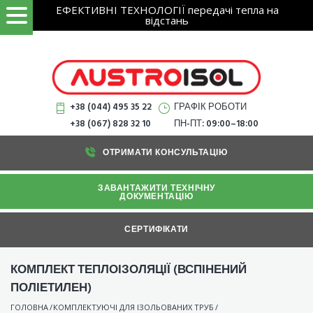
Search
Skip
ЕФЕКТИВНІ ТЕХНОЛОГІЇ передачі тепла на
ЗНАЙТИ
for:
відстань
to
content
+38 (044) 495 35 22
ГРАФІК РОБОТИ
+38 (067) 828 32 10
ПН-ПТ: 09:00–18:00
ОТРИМАТИ КОНСУЛЬТАЦІЮ
ЗАВАНТАЖИТИ ТЕХНІЧНУ
ДОКУМЕНТАЦІЮ
СЕРТИФІКАТИ
КОМПЛЕКТ ТЕПЛОІЗОЛЯЦІЇ (ВСПІНЕНИЙ
ПОЛІЕТИЛЕН)
ГОЛОВНА
/
КОМПЛЕКТУЮЧІ ДЛЯ ІЗОЛЬОВАНИХ ТРУБ
/