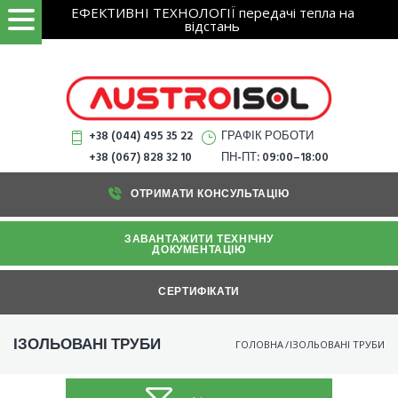
Search
Skip
ЕФЕКТИВНІ ТЕХНОЛОГІЇ передачі тепла на
ЗНАЙТИ
for:
відстань
to
content
+38 (044) 495 35 22
ГРАФІК РОБОТИ
+38 (067) 828 32 10
ПН-ПТ: 09:00–18:00
ОТРИМАТИ КОНСУЛЬТАЦІЮ
ЗАВАНТАЖИТИ ТЕХНІЧНУ
ДОКУМЕНТАЦІЮ
СЕРТИФІКАТИ
ІЗОЛЬОВАНІ ТРУБИ
ГОЛОВНА
/
ІЗОЛЬОВАНІ ТРУБИ