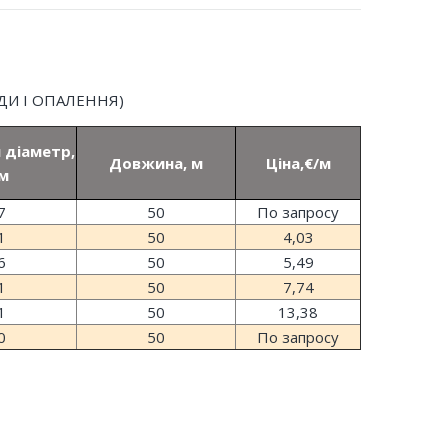
ДИ І ОПАЛЕННЯ)
 діаметр,
Довжина, м
Ціна,€/м
м
7
50
По запросу
1
50
4,03
6
50
5,49
1
50
7,74
1
50
13,38
0
50
По запросу