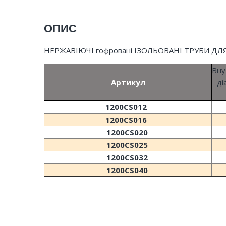
ОПИС
НЕРЖАВІЮЧІ гофровані ІЗОЛЬОВАНІ ТРУБИ Д
Вну
Артикул
ді
1200CS012
1200CS016
1200CS020
1200CS025
1200CS032
1200CS040