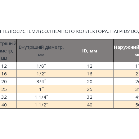
ЛЯ ГЕЛІОСИСТЕМИ (СОЛНЕЧНОГО КОЛЛЕКТОРА, НАГРІВУ ВО
трішній
Внутрішній діаметр,
Наружний
аметр,
ID, мм
мм
м
мм
12
1/8˝
12
1
16
1/2˝
16
2
20
3/4˝
20
2
25
1˝
25
3
32
1 1/4˝
32
4
40
1 1/2˝
40
5