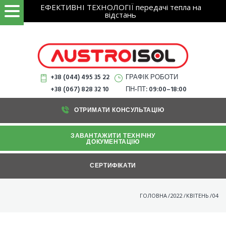
Search
Skip
ЕФЕКТИВНІ ТЕХНОЛОГІЇ передачі тепла на
ЗНАЙТИ
for:
відстань
to
content
+38 (044) 495 35 22
ГРАФІК РОБОТИ
+38 (067) 828 32 10
ПН-ПТ: 09:00–18:00
ОТРИМАТИ КОНСУЛЬТАЦІЮ
ЗАВАНТАЖИТИ ТЕХНІЧНУ
ДОКУМЕНТАЦІЮ
СЕРТИФІКАТИ
ГОЛОВНА
/
2022
/
КВІТЕНЬ
/
04