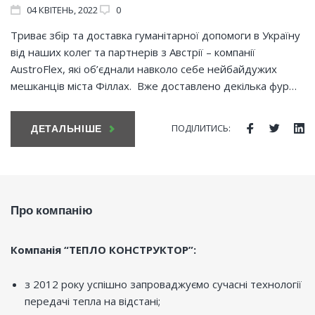
04
КВІТЕНЬ
, 2022
0
Триває збір та доставка гуманітарної допомоги в Україну
від наших колег та партнерів з Австрії – компанії
AustroFlex, які об’єднали навколо себе нейбайдужих
мешканців міста Філлах. Вже доставлено декілька фур…
ПОДІЛИТИСЬ:
ДЕТАЛЬНІШЕ
Facebook
Twitte
Li
Про компанію
Компанія “ТЕПЛО КОНСТРУКТОР”:
з 2012 року успішно запроваджуємо сучасні технології
передачі тепла на відстані;