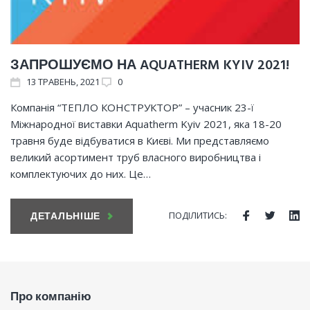
ЗАПРОШУЄМО НА AQUATHERM KYIV 2021!
13
ТРАВЕНЬ
, 2021
0
Компанія “ТЕПЛО КОНСТРУКТОР” – учасник 23-ї
Міжнародної виставки Aquatherm Kyiv 2021, яка 18-20
травня буде відбуватися в Києві. Ми представляємо
великий асортимент труб власного виробництва і
комплектуючих до них. Це…
ПОДІЛИТИСЬ:
ДЕТАЛЬНІШЕ
Facebook
Twitte
Li
Про компанію