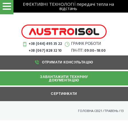
Search
Skip
ЕФЕКТИВНІ ТЕХНОЛОГІЇ передачі тепла на
ЗНАЙТИ
for:
відстань
to
content
+38 (044) 495 35 22
ГРАФІК РОБОТИ
+38 (067) 828 32 10
ПН-ПТ: 09:00–18:00
ОТРИМАТИ КОНСУЛЬТАЦІЮ
ЗАВАНТАЖИТИ ТЕХНІЧНУ
ДОКУМЕНТАЦІЮ
СЕРТИФІКАТИ
ГОЛОВНА
/
2021
/
ТРАВЕНЬ
/
13